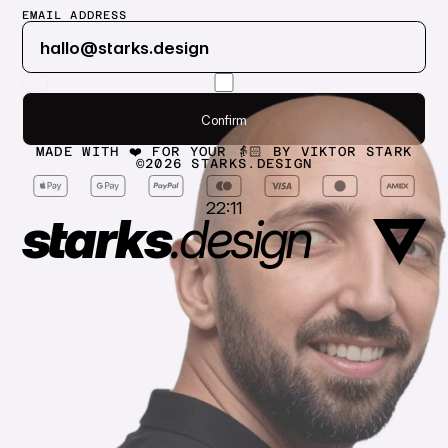
EMAIL ADDRESS
Submit
Confirm
Confirm
MADE WITH ❤️ FOR YOUR 👵🏻 BY VIKTOR STARK
©
2026
STARKS.DESIGN
22:11
starks
.
design