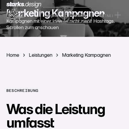
starks
.
design
Marketing Kampagnen
English
English
Anmelden
MENU
Anmelden
Kampagnen mit einer Idee — nicht zwölf Hashtags.
CLOSE
Scrollen zum anschauen
Home
Leistungen
Marketing Kampagnen
BESCHREIBUNG
Was die Leistung
umfasst