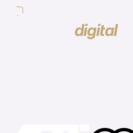
starks
.
design
Ich mache
Marken
digital
St
Punkt!