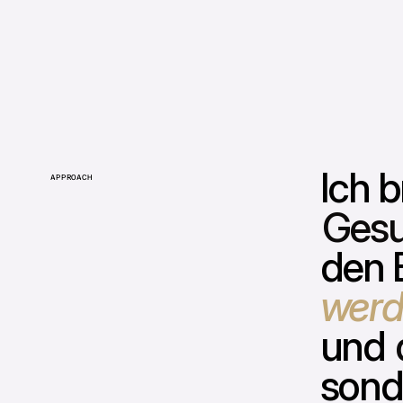
Ich 
APPROACH
Gesu
den B
werd
und
sond