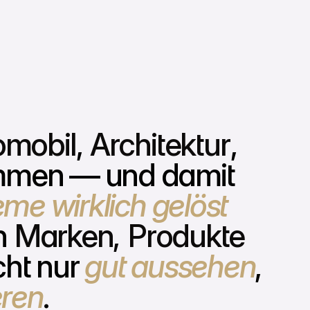
omobil
,
Architektur
,
men — und damit
me wirklich gelöst
n
Marken,
Produkte
icht nur
gut aussehen
,
eren
.