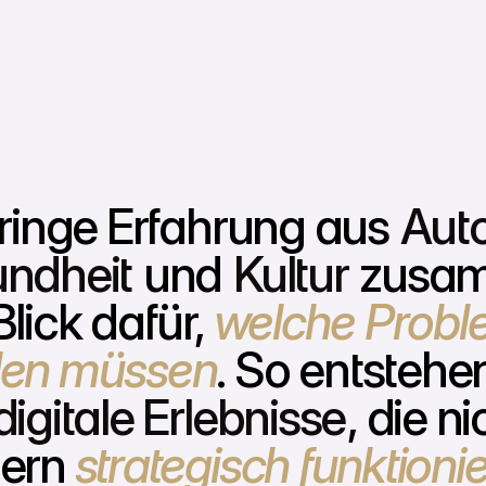
bringe Erfahrung aus
Aut
ndheit
und
Kultur
zusam
lick dafür,
welche Proble
en müssen
. So entstehe
digitale Erlebnisse
, die n
ern
strategisch funktioni