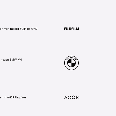
PRODUKTVIDEO
VIDEOMARKETING
on. Fokus auf das Versprechen der Serie: jede
Zum Projekt
Zum Projekt
nahmen mit der Fujifilm X-H2
Zum Projekt
PORTRAITFOTOGRAFIE
PRODUKTVIDEO
m X-H2 — zu zweit mit Tom Hegen. Die Wüste
VIDEOMARKETING
Zum Projekt
Zum Projekt
es neuen BMW M4
Zum Projekt
FAHRZEUGFOTOGRAFIE
PORTRAITFOTOGRAFIE
Viktor von BMW Motorsport nach Faro in
VIDEOMARKETING
vor Ort den BMW M4 in Aktion zu erleben.
Zum Projekt
Zum Projekt
Zum Projekt
fie mit AXOR Urquiola
VIDEOMARKETING
PRODUKTVIDEO
Wohnung. Privater Raum statt Studio —
Zum Projekt
ewohnt wird.