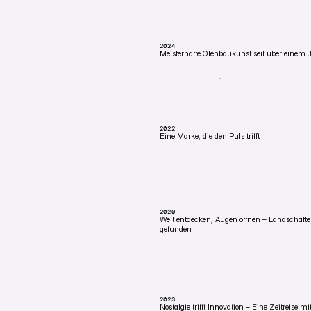
Ein 3D-Produktfilm, der die Kreislauf-Techni
Innenleben zeigt.
2024
Meisterhafte Ofenbaukunst seit über einem 
WANGEN IM ALLGÄU
Marke, Website und interaktiver Ofen-Konfig
über 100 Jahren.
2022
Eine Marke, die den Puls trifft
KEMPTEN
Kompletter Markenauftritt aus einer Hand — 
Beratung für eine Kemptener Praxis.
2020
Welt entdecken, Augen öffnen – Landschaften
gefunden
THAILAND
Persönliches Reise-Fotoprojekt aus Thailan
eingefangen abseits der typischen Postkarte
2023
Nostalgie trifft Innovation – Eine Zeitreise