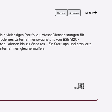
Login
English
Deutsch
MENU
Deutsch
Anmelden
Anmelden
CLOSE
ein vielseitiges Portfolio umfasst Dienstleistungen für
odernes Unternehmenswachstum, von B2B/B2C-
roduktionen bis zu Websites – für Start-ups und etablierte
nternehmen gleichermaßen.
FILM
2024
KEMPTEN