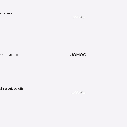
Zum Projekt
ll erzählt
Zum Projekt
FAHRZEUGFOTOGRAFIE
 Kein E-Auto-Klischee, sondern eine Inszenierung
Zum Projekt
Zum Projekt
Zum Projekt
in für Jomoo
VIDEOMARKETING
um München. Chinesischer Sanitär-Hersteller
Zum Projekt
Zum Projekt
ahrzeugfotografie
Zum Projekt
Zum Projekt
fotografiert in Kempten. Schwarzer Lack, rote
Zum Projekt