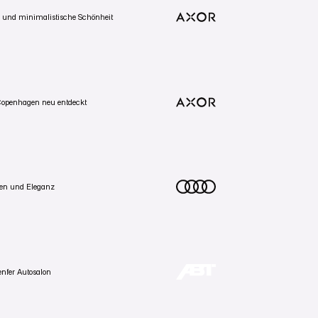
Zum Projekt
“ und minimalistische Schönheit
VIDEOMARKETING
PRODUKTVIDEO
in Kopenhagen. Armaturen treffen auf
Zum Projekt
al.
Zum Projekt
Zum Projekt
a Copenhagen neu entdeckt
VIDEOMARKETING
PRODUKTVIDEO
enhagen. Denkmalgeschützte Wände, neue
Zum Projekt
ade gebaut.
Zum Projekt
Zum Projekt
nen und Eleganz
FAHRZEUGFOTOGRAFIE
VIDEOMARKETING
r Marken so inszeniert, wie ich sie selbst sehen
Zum Projekt
Zum Projekt
enfer Autosalon
Zum Projekt
VIDEOMARKETING
PRODUKTVIDEO
BT Sportsline anlässlich des Genfer Autosalons
PRODUKTFOTOGRAFIE