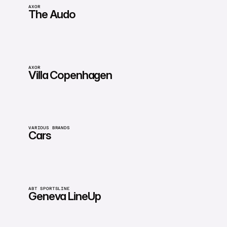
AXOR
The Audo
AXOR
Villa Copenhagen
VARIOUS BRANDS
Cars
ABT SPORTSLINE
Geneva LineUp