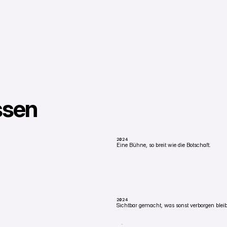
ssen
2024
Eine Bühne, so breit wie die Botschaft.
KEMPTEN
Eine panoramische LED-Video-Wand im Ultra
Messebühnen-Maßstab erzählt.
2024
Sichtbar gemacht, was sonst verborgen bleib
MÜCHEN