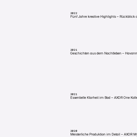
2017, um vier besondere Audi-Modelle ins r
2022
Fünf Jahre kreative Highlights – Rückblick 
EVERYWHERE IN THE WORLD
Das Projekt ‘Reel 2022’ ist ein Showreel, d
bisherige Arbeiten bis zum Jahr 2022 zeigt
2021
Geschichten aus dem Nachtleben – Havanna 
STUTTGART, DEUTSCHLAND
Wiedereröffnung des Havana Club Stuttgart 
Neustart — festgehalten ohne Hochglanz-Filt
2021
Essentielle Klarheit im Bad – AXOR One Koll
SCHWARZWALD, DEUTSCHLAND
AXOR ONE-Kollektion in einem Bad-Setup m
trifft auf rohe Naturkulisse.
2020
Meisterliche Produktion im Detail – AXOR M