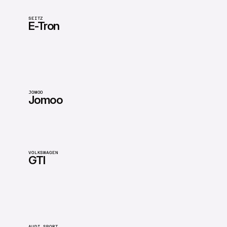
SEITZ
E-Tron
JOMOO
Jomoo
VOLKSWAGEN
GTI
AUDI SPORT