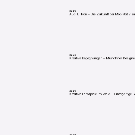
2019
Audi E-Tron – Die Zukunft der Mobilität visue
KEMPTEN. DEUTSCHLAND
Audi e-tron für Autohaus Seitz fotografiert.
die das Modell ernst nimmt.
2022
Kreative Begegnungen – Münchner Designer
MÜNCHEN, DEUTSCHLAND
Designer-Film für die JOMOO Group im Ra
trifft auf europäische Bildsprache.
2019
Kreative Farbspiele im Wald – Einzigartige F
KEMPTEN, DEUTSCHLAND
VW Golf GTI im Auftrag von Autohaus Seitz, 
Akzente, Allgäu-Kulisse.
2016