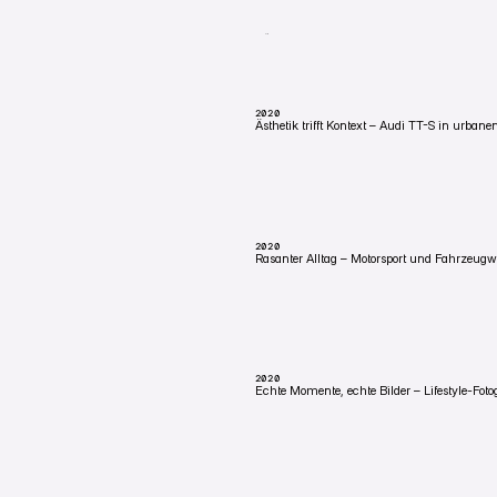
MÜNCHEN, DEUTSCHLAND
Filmclip für das Start-up eLegend: der ELE
Zukunft in einem Bild.
2020
Ästhetik trifft Kontext – Audi TT-S in urban
KEMPTEN, DEUTSCHLAND
Audi TT-S für Autohaus Seitz, urban inszenie
das sich nicht entschuldigt.
2020
Rasanter Alltag – Motorsport und Fahrzeugw
BENNINGEN, DEUTSCHLAND
Foto und Video für Christ Wash Systems in
— Tempo, wo man's nicht erwartet.
2020
Echte Momente, echte Bilder – Lifestyle-Fot
EVERYWHERE
Langzeit-Fotoprojekt rund um echte Menschen
Glanz, dafür mit Charakter.