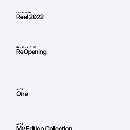
EVERYBODY
Reel 2022
HAVANNA CLUB
ReOpening
AXOR
One
AXOR
My Edition Collection