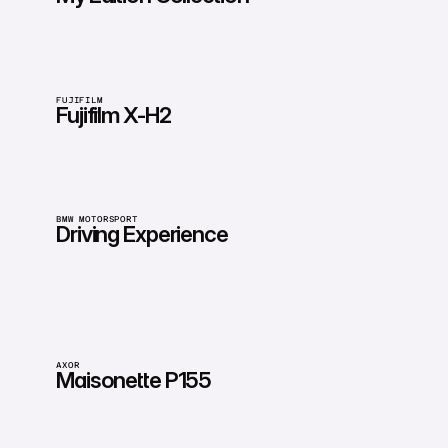
FUJIFILM
Fujifilm X-H2
BMW MOTORSPORT
Driving Experience
AXOR
Maisonette P155