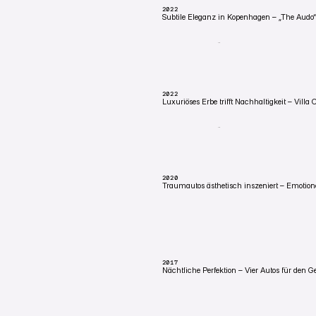
2022
Subtile Eleganz in Kopenhagen – „The Audo
KOPENHAGEN, DÄNEMARK
AXOR-Film im neobarocken Hotel The Audo 
historische Räume — Material gegen Materi
2022
Luxuriöses Erbe trifft Nachhaltigkeit – Vill
KOPENHAGEN, DÄNEMARK
AXOR-Film in der restaurierten Villa Cop
Armaturen, ein Dialog zwischen alt und ger
2020
Traumautos ästhetisch inszeniert – Emotio
RANDOM
Persönliches Fotoprojekt: Autos verschiedene
will — als Form, nicht als Logo.
2017
Nächtliche Perfektion – Vier Autos für den G
KEMPTEN, DEUTSCHLAND
Das Projekt ‘Geneva Line-Up’ entstand für A