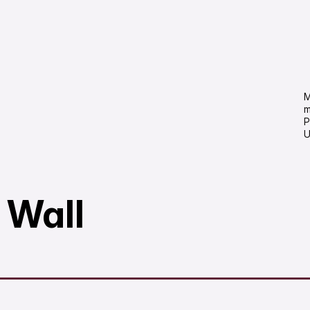
M
m
P
U
 Wall