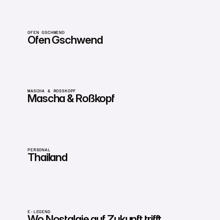
OFEN GSCHWEND
Ofen Gschwend
MASCHA & ROSSKOPF
Mascha & Roßkopf
PERSONAL
Thailand
E-LEGEND
Wo Nostalgie auf Zukunft trifft