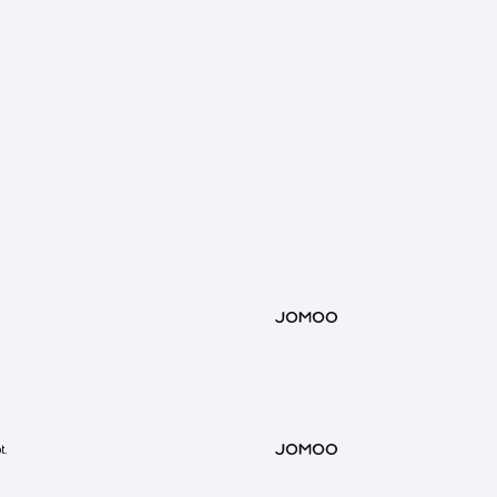
Zum Projekt
MOTION GRAPHICS
IMAGEVIDEOS
breitformat, die Wasser als Ressource auf
Zum Projekt
Zum Projekt
Zum Projekt
t.
MOTION GRAPHICS