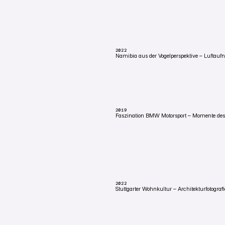
SCHWARZWALD, DEUTSCHLAND
Produktfilm für die AXOR MyEdition Collecti
Armatur konfigurierbar, keine zwei gleich.
2022
Namibia aus der Vogelperspektive – Luftauf
NAMIBIA, AFRIKA
Luftaufnahmen in Namibia mit der Fujifil
von oben als Form, nicht als Postkarte.
2019
Faszination BMW Motorsport – Momente d
FARO, PORTUGAL
Im Rahmen der ‘Driving Experience’ wurde 
Portugal entsandt, um an der Rennstrecke 
2022
Stuttgarter Wohnkultur – Architekturfotogra
STUTTGART, DEUTSCHLAND
AXOR-Film in einer Stuttgarter Maisonette-
Armaturen in einem Bad das tatsächlich b