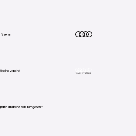
VIDEOMARKETING
PRODUKTVIDEO
GEND EL1, inspiriert vom Audi 80. Nostalgie und
FAHRZEUGFOTOGRAFIE
Zum Projekt
Zum Projekt
Zum Projekt
en Szenen
FAHRZEUGFOTOGRAFIE
rt. Harte Schatten, kalte Architektur, ein Auto
Zum Projekt
Zum Projekt
äsche vereint
Zum Projekt
VIDEOMARKETING
IMAGEVIDEOS
 Benningen. BMW Motorsport trifft Waschanlage
PRODUKTFOTOGRAFIE
Zum Projekt
Zum Projekt
Zum Projekt
ografie authentisch umgesetzt
PORTRAITFOTOGRAFIE
 statt gestellter Models. Lifestyle ohne Werbe-
Zum Projekt
Zum Projekt