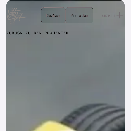
Deutsch
Deutsch
Anmelden
MENU
Anmelden
CLOSE
ZURÜCK ZU DEN PROJEKTEN