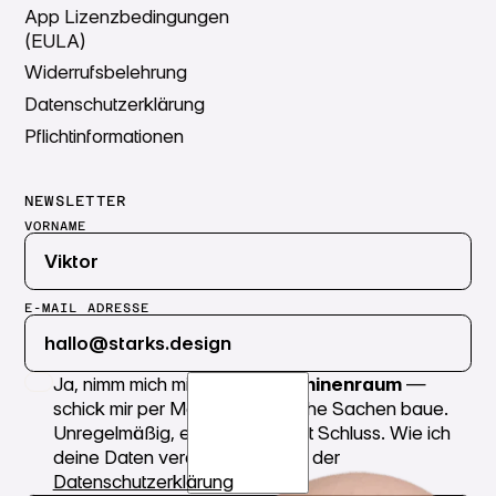
App Lizenzbedingungen
(EULA)
Widerrufsbelehrung
Datenschutzerklärung
Pflichtinformationen
NEWSLETTER
VORNAME
E-MAIL ADRESSE
Ja, nimm mich mit in den
Maschinenraum
—
schick mir per Mail, wie ich solche Sachen baue.
Unregelmäßig, ehrlich, jederzeit Schluss. Wie ich
Abschicken
deine Daten verarbeite, steht in der
Datenschutzerklärung
.