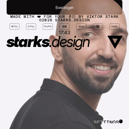
Bestätigen
Bestätigen
MADE WITH ❤️ FOR YOUR 👵🏻 BY VIKTOR STARK
©
2026
STARKS.DESIGN
17:43
starks
.
design
SETTINGS
CLOSE