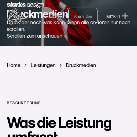
starks
.
design
Druckmedien
Deutsch
Deutsch
Anmelden
MENU
Anmelden
Druck der noch was kann, wenn alle anderen nur noch
CLOSE
scrollen.
Scrollen zum anschauen
Home
Leistungen
Druckmedien
BESCHREIBUNG
Was die Leistung
umfasst