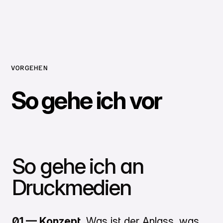
VORGEHEN
So gehe ich vor
So gehe ich an
Druckmedien
01 — Konzept.
Was ist der Anlass, was