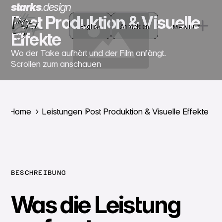
starks
.
design
Post Produktion & Visuelle
English
English
Anmelden
MENU
Anmelden
Effekte
CLOSE
Wo der Take aufhört und der Film anfängt.
Scrollen zum anschauen
Home
Leistungen
Post Produktion & Visuelle Effekte
BESCHREIBUNG
Was die Leistung