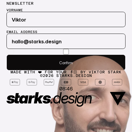
NEWSLETTER
VORNAME
EMAIL ADDRESS
Submit
Confirm
Confirm
MADE WITH ❤️ FOR YOUR 👵🏻 BY VIKTOR STARK
©
2026
STARKS.DESIGN
08:46
starks
.
design