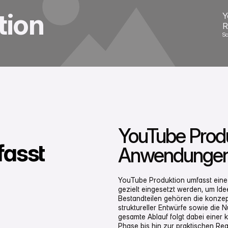
tion
Y
R
S
YouTube Produ
fasst
Anwendungen
YouTube Produktion umfasst eine 
gezielt eingesetzt werden, um Id
Bestandteilen gehören die konzept
struktureller Entwürfe sowie die
gesamte Ablauf folgt dabei einer k
Phase bis hin zur praktischen Rea