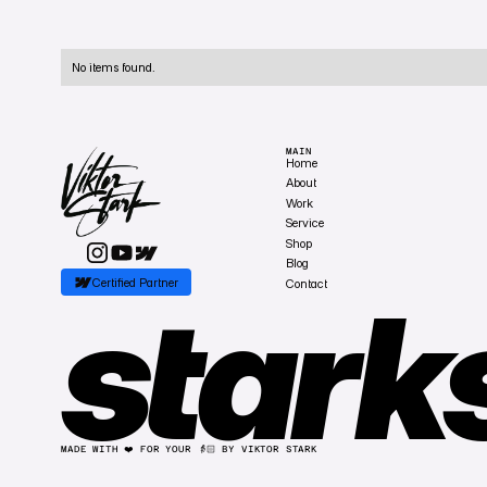
No items found.
MAIN
Home
About
Work
Service
Shop
Blog
Certified Partner
Contact
stark
MADE WITH ❤️ FOR YOUR 👵🏻 BY VIKTOR STARK