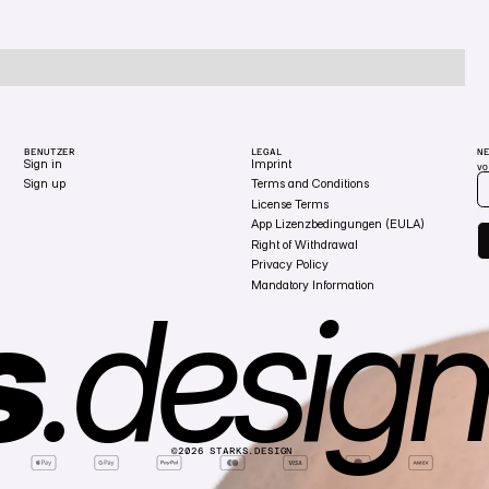
BENUTZER
LEGAL
N
Sign in
Imprint
V
Sign up
Terms and Conditions
License Terms
App Lizenzbedingungen (EULA)
Right of Withdrawal
Privacy Policy
Mandatory Information
s
.
design
©
2026
STARKS.DESIGN