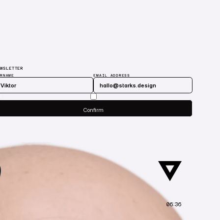
EWSLETTER
ORNAME
EMAIL ADDRESS
Submit
Confirm
Confirm
06:36