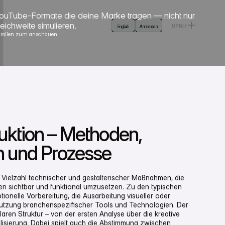
Login
German
ouTube-Formate die deine Marke tragen — nicht nur
English
eichweite simulieren.
MENU
English
Anmelden
Anmelden
CLOSE
crollen zum anschauen
ktion – Methoden,
 und Prozesse
Vielzahl technischer und gestalterischer Maßnahmen, die
een sichtbar und funktional umzusetzen. Zu den typischen
ionelle Vorbereitung, die Ausarbeitung visueller oder
 Nutzung branchenspezifischer Tools und Technologien. Der
laren Struktur – von der ersten Analyse über die kreative
lisierung. Dabei spielt auch die Abstimmung zwischen