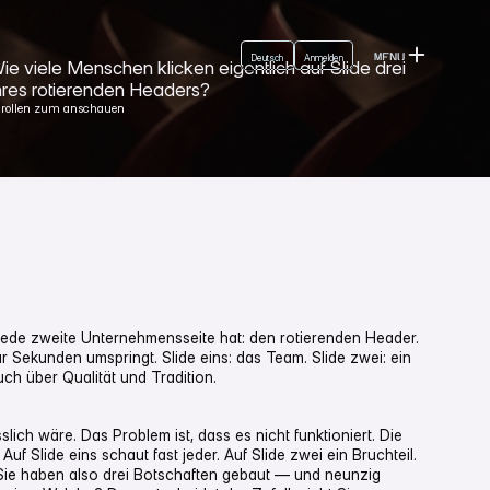
Login
English
Deutsch
MENU
Deutsch
Anmelden
Anmelden
ie viele Menschen klicken eigentlich auf Slide drei
CLOSE
hres rotierenden Headers?
crollen zum anschauen
t jede zweite Unternehmensseite hat: den rotierenden Header.
ar Sekunden umspringt. Slide eins: das Team. Slide zwei: ein
uch über Qualität und Tradition.
slich wäre. Das Problem ist, dass es nicht funktioniert. Die
Auf Slide eins schaut fast jeder. Auf Slide zwei ein Bruchteil.
. Sie haben also drei Botschaften gebaut — und neunzig