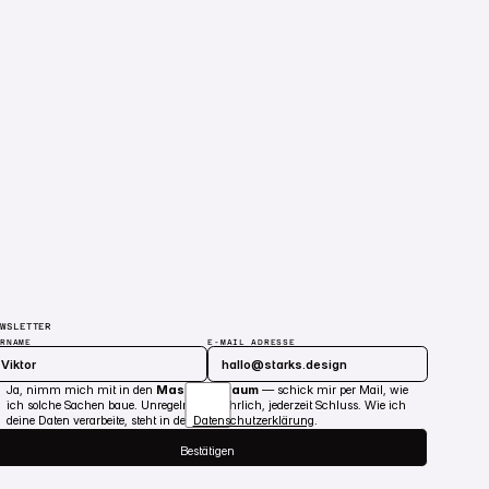
EWSLETTER
ORNAME
E-MAIL ADRESSE
Abschicken
Ja, nimm mich mit in den
Maschinenraum
— schick mir per Mail, wie
ich solche Sachen baue. Unregelmäßig, ehrlich, jederzeit Schluss. Wie ich
deine Daten verarbeite, steht in der
Datenschutzerklärung
.
Bestätigen
Bestätigen