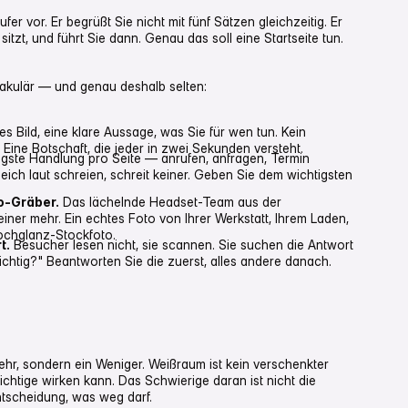
fer vor. Er begrüßt Sie nicht mit fünf Sätzen gleichzeitig. Er
sitzt, und führt Sie dann. Genau das soll eine Startseite tun.
takulär — und genau deshalb selten:
es Bild, eine klare Aussage, was Sie für wen tun. Kein
Eine Botschaft, die jeder in zwei Sekunden versteht.
igste Handlung pro Seite — anrufen, anfragen, Termin
eich laut schreien, schreit keiner. Geben Sie dem wichtigsten
to-Gräber.
Das lächelnde Headset-Team aus der
iner mehr. Ein echtes Foto von Ihrer Werkstatt, Ihrem Laden,
Hochglanz-Stockfoto.
t.
Besucher lesen nicht, sie scannen. Sie suchen die Antwort
 richtig?" Beantworten Sie die zuerst, alles andere danach.
hr, sondern ein Weniger. Weißraum ist kein verschenkter
ichtige wirken kann. Das Schwierige daran ist nicht die
ntscheidung, was weg darf.