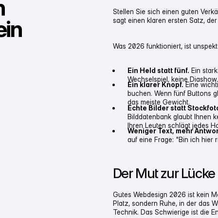
n
Stellen Sie sich einen guten Verkäu
ein
sagt einen klaren ersten Satz, der 
Was 2026 funktioniert, ist unspek
Ein Held statt fünf.
Ein stark
Wechselspiel, keine Diashow. 
Ein klarer Knopf.
Eine wicht
buchen. Wenn fünf Buttons gl
das meiste Gewicht.
Echte Bilder statt Stockfo
Bilddatenbank glaubt Ihnen ke
Ihren Leuten schlägt jedes 
Weniger Text, mehr Antwor
auf eine Frage: "Bin ich hier
Der Mut zur Lücke
Gutes Webdesign 2026 ist kein Me
Platz, sondern Ruhe, in der das W
Technik. Das Schwierige ist die E