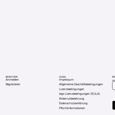
BENUTZER
LEGAL
N
Anmelden
Impressum
V
Registrieren
Allgemeine Geschäftsbedingungen
Lizenzbedingungen
App Lizenzbedingungen (EULA)
Widerrufsbelehrung
Datenschutzerklärung
Pflichtinformationen