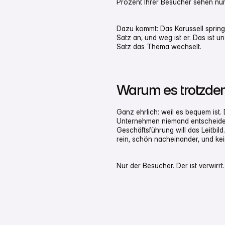
Prozent Ihrer Besucher sehen nur 
Dazu kommt: Das Karussell springt
Satz an, und weg ist er. Das ist 
Satz das Thema wechselt.
Warum es trotzdem 
Ganz ehrlich: weil es bequem ist.
Unternehmen niemand entscheiden w
Geschäftsführung will das Leitbil
rein, schön nacheinander, und keine
Nur der Besucher. Der ist verwirrt.